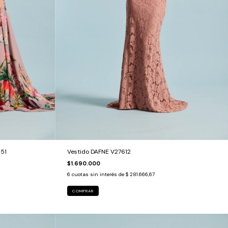
51
Vestido DAFNE V27612
$1.690.000
6
cuotas sin interés de
$ 281.666,67
COMPRAR