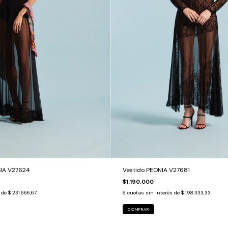
IA V27624
Vestido PEONIA V27681
$1.190.000
s de
$ 231.666,67
6
cuotas sin interés de
$ 198.333,33
COMPRAR