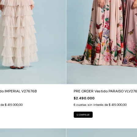
do IMPERIAL V27676B
PRE ORDER Vestido PARAISO VLV276
$2.490.000
s de
$ 415.000,00
6
cuotas sin interés de
$ 415.000,00
COMPRAR