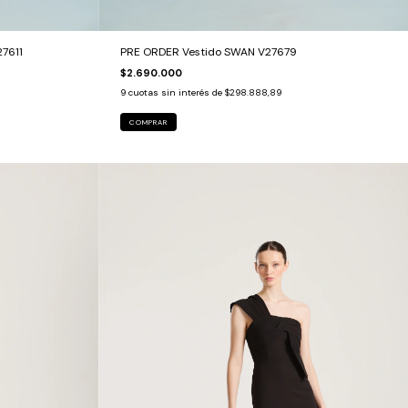
7611
PRE ORDER Vestido SWAN V27679
$2.690.000
9
cuotas sin interés de
$298.888,89
COMPRAR