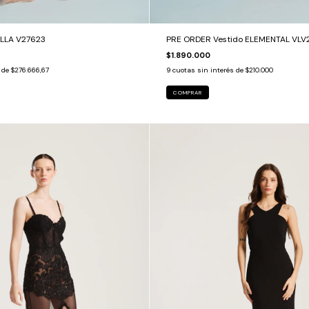
LLA V27623
PRE ORDER Vestido ELEMENTAL VLV2
$1.890.000
s de
$276.666,67
9
cuotas sin interés de
$210.000
COMPRAR