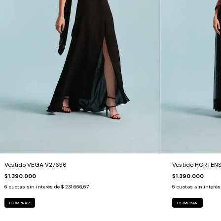
Vestido VEGA V27636
Vestido HORTENS
$1.390.000
$1.390.000
6
cuotas sin interés de
$ 231.666,67
6
cuotas sin interé
COMPRAR
COMPRAR