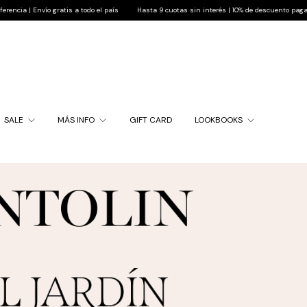
do el país
Hasta 9 cuotas sin interés | 10% de descuento pagando por transferencia | Enví
SALE
MÁS INFO
GIFT CARD
LOOKBOOKS