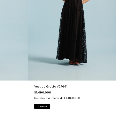
Vestido GIULIA V27641
$1.490.000
6
cuotas sin interés de
$ 248.333,33
COMPRAR