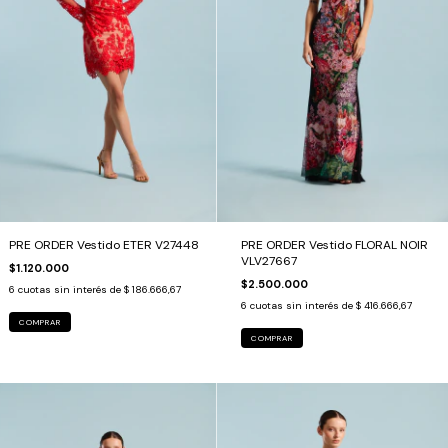
PRE ORDER Vestido ETER V27448
PRE ORDER Vestido FLORAL NOIR
VLV27667
$1.120.000
$2.500.000
6
cuotas sin interés de
$ 186.666,67
6
cuotas sin interés de
$ 416.666,67
COMPRAR
COMPRAR