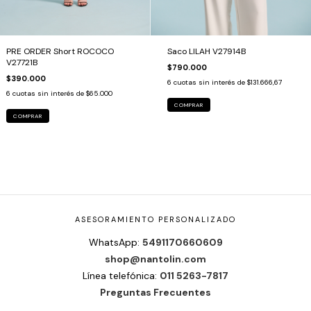
PRE ORDER Short ROCOCO
Saco LILAH V27914B
V27721B
$790.000
$390.000
6
cuotas sin interés de
$131.666,67
6
cuotas sin interés de
$65.000
COMPRAR
COMPRAR
ASESORAMIENTO PERSONALIZADO
WhatsApp:
5491170660609
shop@nantolin.com
Línea telefónica:
011 5263-7817
Preguntas Frecuentes