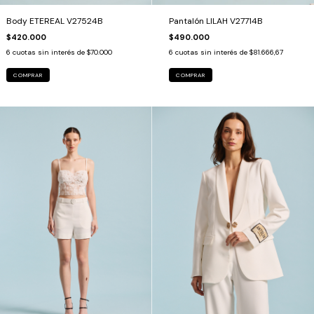
Body ETEREAL V27524B
Pantalón LILAH V27714B
$420.000
$490.000
6
cuotas sin interés de
$70.000
6
cuotas sin interés de
$81.666,67
COMPRAR
COMPRAR