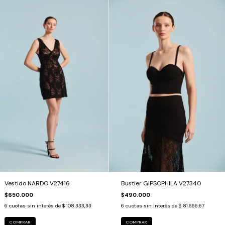
Vestido NARDO V27416
Bustier GIPSOPHILA V27340
$650.000
$490.000
6
cuotas sin interés de
$ 108.333,33
6
cuotas sin interés de
$ 81.666,67
COMPRAR
COMPRAR