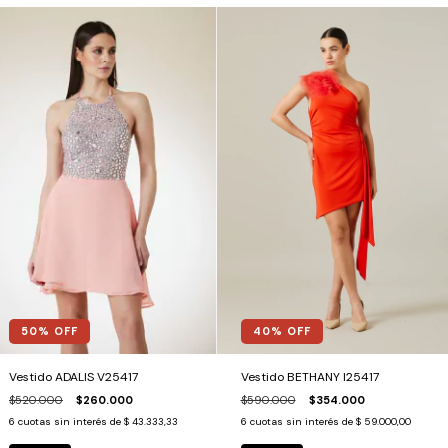
40
% OFF
50
% OFF
Vestido BETHANY I25417
Vestido ADALIS V25417
$590.000
$354.000
$520.000
$260.000
6
cuotas sin interés de
$ 59.000,00
6
cuotas sin interés de
$ 43.333,33