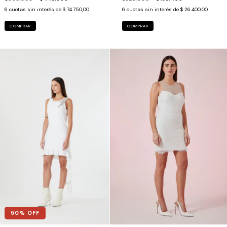
6
cuotas sin interés de
$ 74.750,00
6
cuotas sin interés de
$ 26.400,00
COMPRAR
COMPRAR
50
% OFF