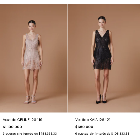
Vestido CELINE I26419
Vestido KAIA I26421
$1.100.000
$650.000
6
cuotas sin interés de
$ 183.333,33
6
cuotas sin interés de
$ 108.333,33