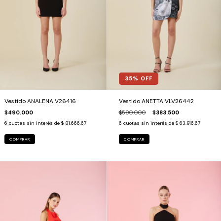
35
% OFF
Vestido ANALENA V26416
Vestido ANETTA VLV26442
$490.000
$590.000
$383.500
6
cuotas sin interés de
$ 81.666,67
6
cuotas sin interés de
$ 63.916,67
COMPRAR
COMPRAR