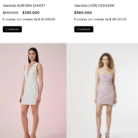
Vestido AURORA I24437
Vestido LYON V25433N
$510.000
$255.000
$590.000
6
cuotas sin interés de
$ 42.500,00
6
cuotas sin interés de
$ 98.333,33
COMPRAR
COMPRAR