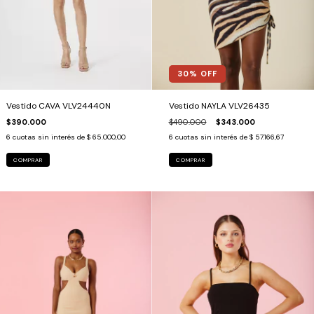
30
% OFF
Vestido NAYLA VLV26435
Vestido CAVA VLV24440N
$490.000
$343.000
$390.000
6
cuotas sin interés de
$ 57.166,67
6
cuotas sin interés de
$ 65.000,00
COMPRAR
COMPRAR