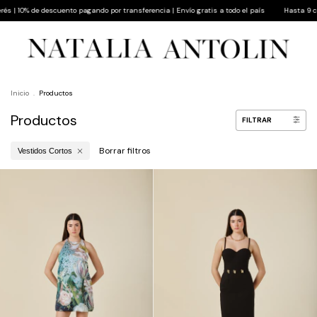
o por transferencia | Envío gratis a todo el país
Hasta 9 cuotas sin interés | 10% de de
Inicio
.
Productos
Productos
FILTRAR
Borrar filtros
Vestidos Cortos