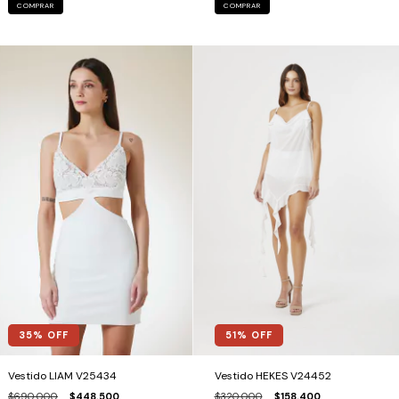
COMPRAR
COMPRAR
35
% OFF
51
% OFF
Vestido LIAM V25434
Vestido HEKES V24452
$690.000
$448.500
$320.000
$158.400