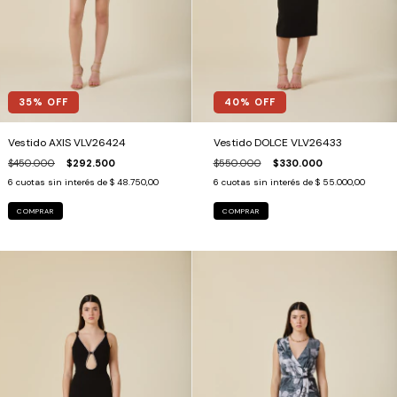
35
% OFF
40
% OFF
Vestido AXIS VLV26424
Vestido DOLCE VLV26433
$450.000
$292.500
$550.000
$330.000
6
cuotas sin interés de
$ 48.750,00
6
cuotas sin interés de
$ 55.000,00
COMPRAR
COMPRAR