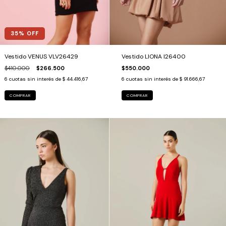
35
% OFF
Vestido VENUS VLV26429
Vestido LIONA I26400
$410.000
$266.500
$550.000
6
cuotas sin interés de
$ 44.416,67
6
cuotas sin interés de
$ 91.666,67
COMPRAR
COMPRAR