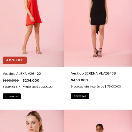
40
% OFF
Vestido SERENA VLV26438
Vestido ALEXA V26422
$450.000
$390.000
$234.000
6
cuotas sin interés de
$ 75.000,00
6
cuotas sin interés de
$ 39.000,00
COMPRAR
COMPRAR