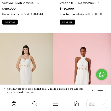
Vestido ERIAN VLV26439N
Vestido SERENA VLV26438N
$410.000
$450.000
6
cuotas sin interés de
$ 68.333,33
6
cuotas sin interés de
$ 75.000,00
COMPRAR
COMPRAR
Al navegar por este sitio
aceptás el uso de cookies
para agilizar
ENTENDIDO
tu experiencia de compra.
0