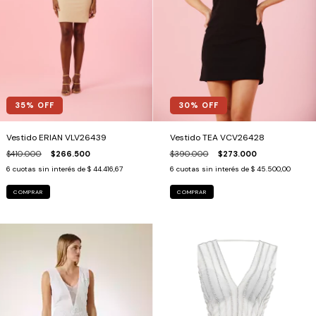
35
% OFF
30
% OFF
Vestido ERIAN VLV26439
Vestido TEA VCV26428
$410.000
$266.500
$390.000
$273.000
6
cuotas sin interés de
$ 44.416,67
6
cuotas sin interés de
$ 45.500,00
COMPRAR
COMPRAR