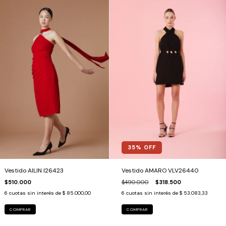
35
% OFF
Vestido AMARO VLV26440
Vestido AILIN I26423
$490.000
$318.500
$510.000
6
cuotas sin interés de
$ 53.083,33
6
cuotas sin interés de
$ 85.000,00
COMPRAR
COMPRAR