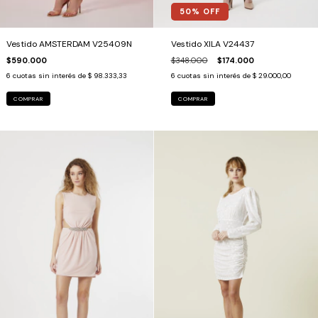
50
% OFF
Vestido AMSTERDAM V25409N
Vestido XILA V24437
$590.000
$348.000
$174.000
6
cuotas sin interés de
$ 98.333,33
6
cuotas sin interés de
$ 29.000,00
COMPRAR
COMPRAR