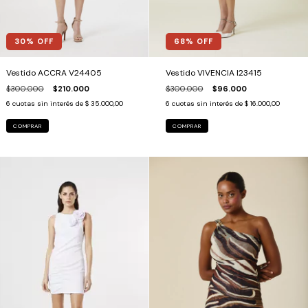
30
% OFF
68
% OFF
Vestido ACCRA V24405
Vestido VIVENCIA I23415
$300.000
$210.000
$300.000
$96.000
6
cuotas sin interés de
$ 35.000,00
6
cuotas sin interés de
$ 16.000,00
COMPRAR
COMPRAR