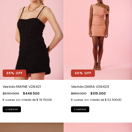
30
% OFF
35
% OFF
Vestido DIARA V26425
Vestido MAYNE V26421
$450.000
$315.000
$690.000
$448.500
6
cuotas sin interés de
$ 52.500,00
6
cuotas sin interés de
$ 74.750,00
COMPRAR
COMPRAR