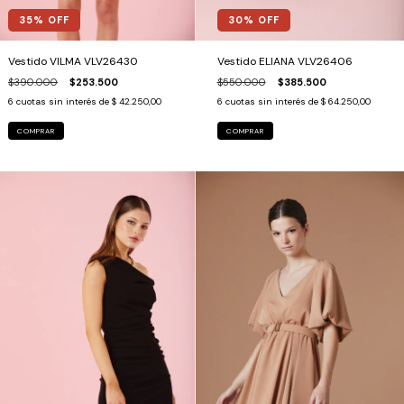
35
% OFF
30
% OFF
Vestido VILMA VLV26430
Vestido ELIANA VLV26406
$390.000
$253.500
$550.000
$385.500
6
cuotas sin interés de
$ 42.250,00
6
cuotas sin interés de
$ 64.250,00
COMPRAR
COMPRAR