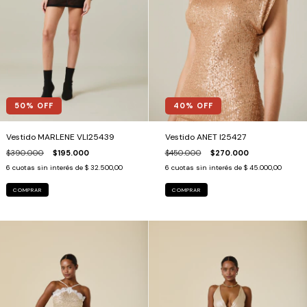
40
% OFF
50
% OFF
Vestido ANET I25427
Vestido MARLENE VLI25439
$450.000
$270.000
$390.000
$195.000
6
cuotas sin interés de
$ 45.000,00
6
cuotas sin interés de
$ 32.500,00
COMPRAR
COMPRAR