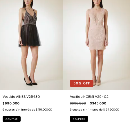
50
% OFF
Vestido AINES V25430
Vestido NOEMI V25402
$690.000
$690.000
$345.000
6
cuotas sin interés de
$ 115.000,00
6
cuotas sin interés de
$ 57.500,00
COMPRAR
COMPRAR