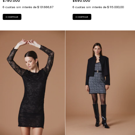
$790.000
$690.000
6
cuotas sin interés de
$ 131.666,67
6
cuotas sin interés de
$ 115.000,00
COMPRAR
COMPRAR