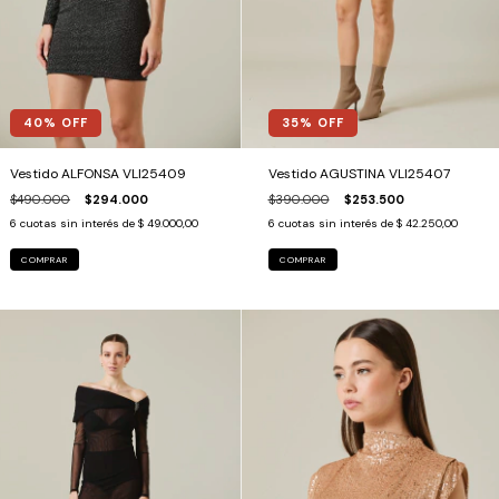
40
% OFF
35
% OFF
Vestido ALFONSA VLI25409
Vestido AGUSTINA VLI25407
$490.000
$294.000
$390.000
$253.500
6
cuotas sin interés de
$ 49.000,00
6
cuotas sin interés de
$ 42.250,00
COMPRAR
COMPRAR