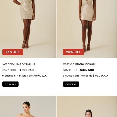
25
% OFF
25
% OFF
Vestido DINA V26400
Vestido RIANA V26401
$525.000
$393.750
$450.000
$337.500
6
cuotas sin interés de
$ 65.625,00
6
cuotas sin interés de
$ 56.250,00
COMPRAR
COMPRAR